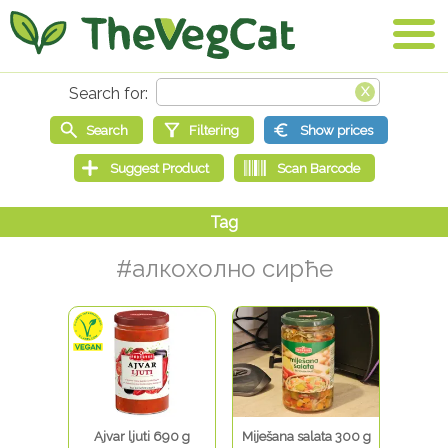
#алкохолно сирће
Ajvar ljuti 690 g
Miješana salata 300 g