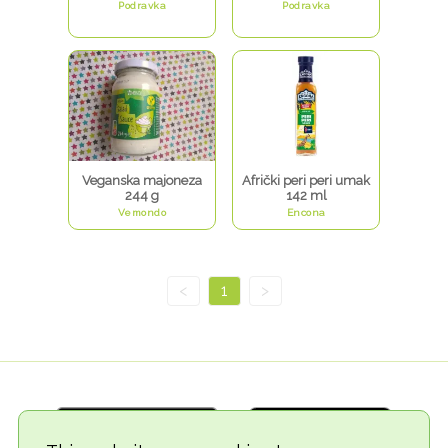
Podravka
Podravka
Veganska majoneza
Afrički peri peri umak
244 g
142 ml
Vemondo
Encona
<
1
>