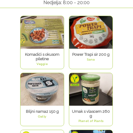
Nedjelja: 8:00 - 20:00
Komadići s okusom
Power Trapi sir 200 g
piletine
Sana
Veggie
Biljni namaz 150 g
Umak s vlascem 260
g
Oatly
Planet of Plants