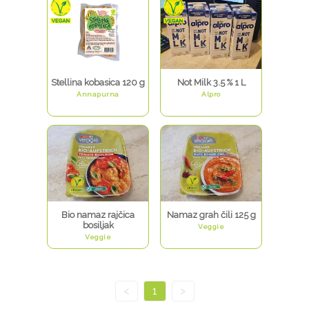
Stellina kobasica 120 g
Not Milk 3.5 % 1 L
Annapurna
Alpro
Bio namaz rajčica
Namaz grah čili 125 g
bosiljak
Veggie
Veggie
<
1
>