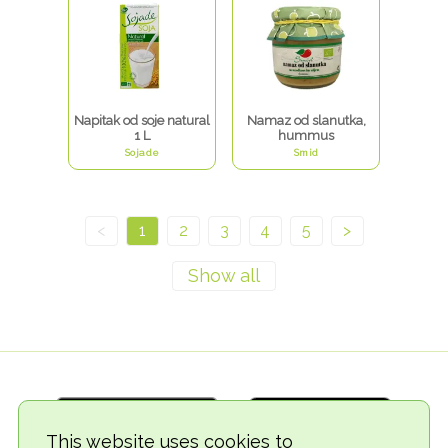
Napitak od soje natural
Namaz od slanutka,
1 L
hummus
Sojade
Smid
<
1
2
3
4
5
>
This website uses cookies to