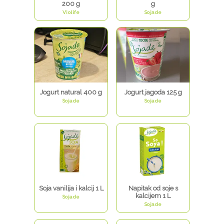
200 g
g
Violife
Sojade
Jogurt natural 400 g
Jogurt jagoda 125 g
Sojade
Sojade
Soja vanilija i kalcij 1 L
Napitak od soje s
kalcijem 1 L
Sojade
Sojade