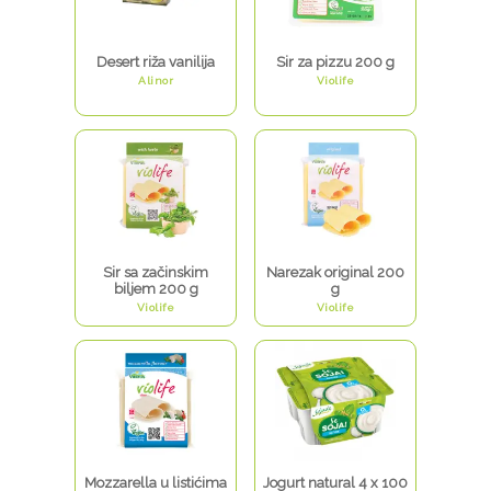
Desert riža vanilija
Sir za pizzu 200 g
Alinor
Violife
Sir sa začinskim
Narezak original 200
biljem 200 g
g
Violife
Violife
Mozzarella u listićima
Jogurt natural 4 x 100