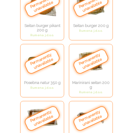
Seitan burger pikant
Seitan burger 200 g
200 g
Rumena j.d.o.o.
Rumena j.d.o.o.
Posebna natur 350 g
Marinirani seitan 200
g
Rumena j.d.o.o.
Rumena j.d.o.o.