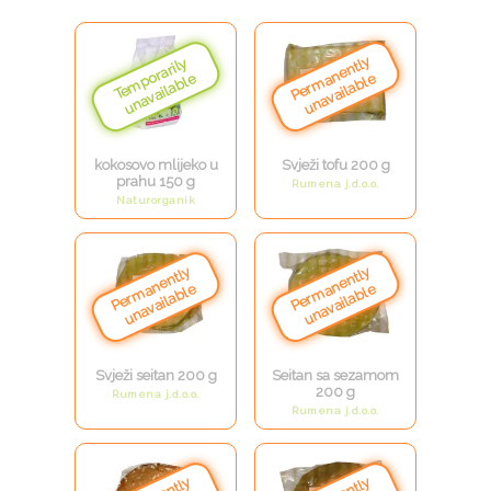
kokosovo mlijeko u
Svježi tofu 200 g
prahu 150 g
Rumena j.d.o.o.
Naturorganik
Svježi seitan 200 g
Seitan sa sezamom
200 g
Rumena j.d.o.o.
Rumena j.d.o.o.