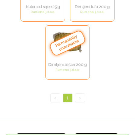
Kulen od soje 125 g
Dimljeni tofu 200 g
Rumena j.d.o.o.
Rumena j.d.o.o.
Dimljeni seitan 200 g
Rumena j.d.o.o.
<
1
>