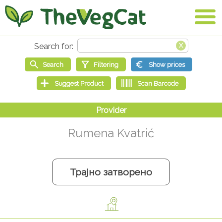
Rumena Kvatrić
Трајно затворено