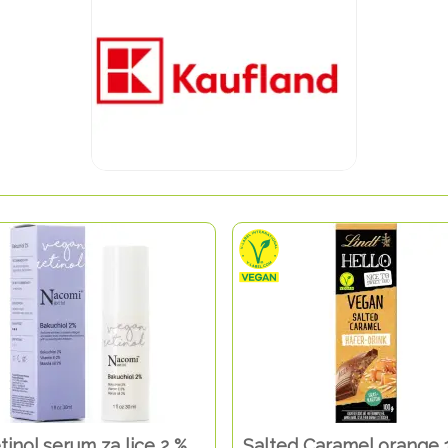
tinol serum za lice 2 %
Salted Caramel orange 