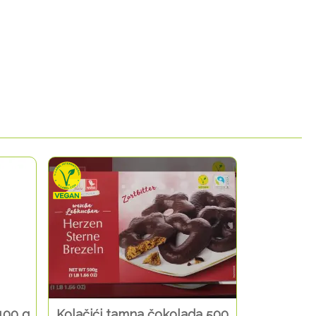
100 g
Kolačići tamna čokolada 500