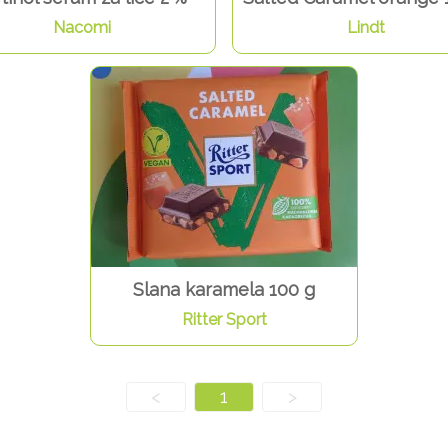
Nacomi
Lindt
Slana karamela 100 g
Ritter Sport
<
1
>