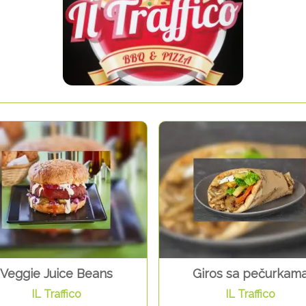
Veggie Juice Beans
Giros sa pečurkam
IL Traffico
IL Traffico