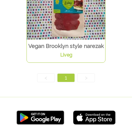
Vegan Brooklyn style narezak
Liveg
<
1
>