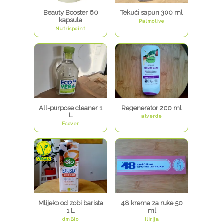
Beauty Booster 60
Tekući sapun 300 ml
kapsula
Palmolive
Nutrispoint
All-purpose cleaner 1
Regenerator 200 ml
L
alverde
Ecover
Mlijeko od zobi barista
48 krema za ruke 50
1 L
ml
dmBio
Ilirija