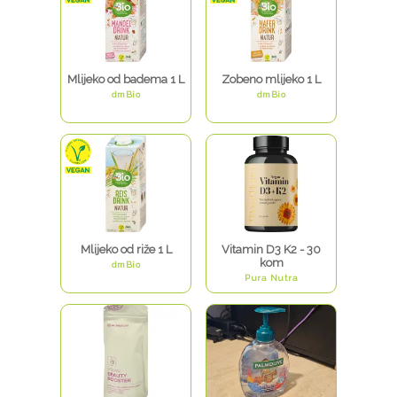
Mlijeko od badema 1 L
Zobeno mlijeko 1 L
dmBio
dmBio
Mlijeko od riže 1 L
Vitamin D3 K2 - 30
kom
dmBio
Pura Nutra