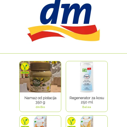
Namaz od pistacija
Regenerator za kosu
350 g
250 ml
dmBio
Balea