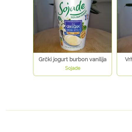
Grčki jogurt burbon vanilija
Vr
Sojade