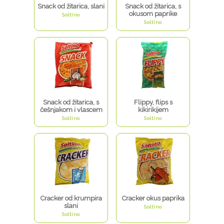
Snack od žitarica, slani
Snack od žitarica, s
okusom paprike
Soltino
Soltino
Snack od žitarica, s
Flippy, flips s
češnjakom i vlascem
kikirikijem
Soltino
Soltino
Cracker od krumpira
Cracker okus paprika
slani
Soltino
Soltino