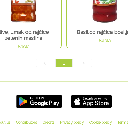
live, umak od rajčice i
Basilico rajčica bosilj
zelenih maslina
Sacla
Sacla
<
1
>