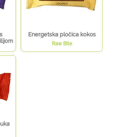
s
Energetska pločica kokos
lijom
Raw Bite
buka