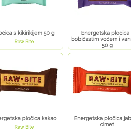
očica s kikirikijem 50 g
Energetska pločica 
bobičastim voćem i vani
Raw Bite
50 g
Raw Bite
rgetska pločica kakao
Energetska pločica ja
cimet
Raw Bite