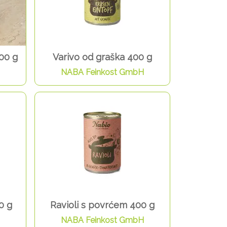
400 g
Varivo od graška 400 g
NABA Feinkost GmbH
0 g
Ravioli s povrćem 400 g
NABA Feinkost GmbH