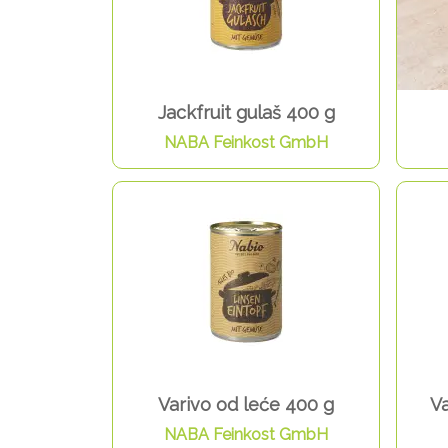
Jackfruit gulaš 400 g
NABA Feinkost GmbH
Varivo od leće 400 g
Va
NABA Feinkost GmbH