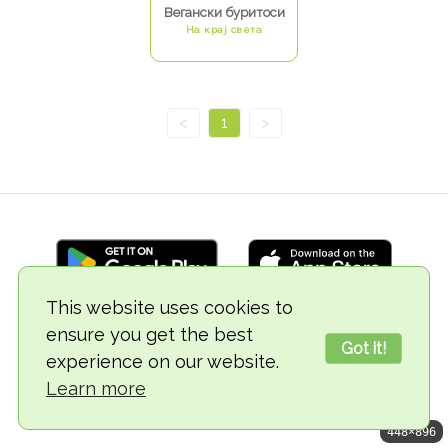
Вегански буритоси
На крај света
<
1
>
This website uses cookies to
ensure you get the best
© 2018-2026 TheVegCat
Got it!
experience on our website.
Learn more