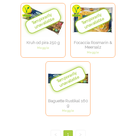
Kruh od pira 250 g
Focaccia Rosmarin &
Meersalz
Meggle
Meggle
Baguette Rustikal 160
g
Meggle
<
1
>