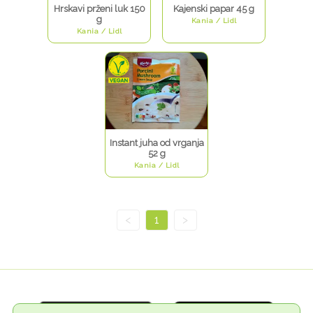
Hrskavi prženi luk 150
Kajenski papar 45 g
g
Kania / Lidl
Kania / Lidl
Instant juha od vrganja
52 g
Kania / Lidl
<
1
>