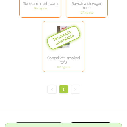
Tortellini mushroom
Ravioli with vegan
melt
D’Angelo
D’Angelo
Cappelletti smoked
tofu
D’Angelo
<
1
>