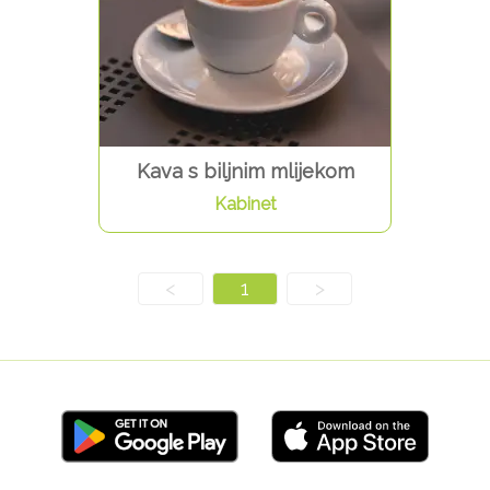
Kava s biljnim mlijekom
Kabinet
<
1
>