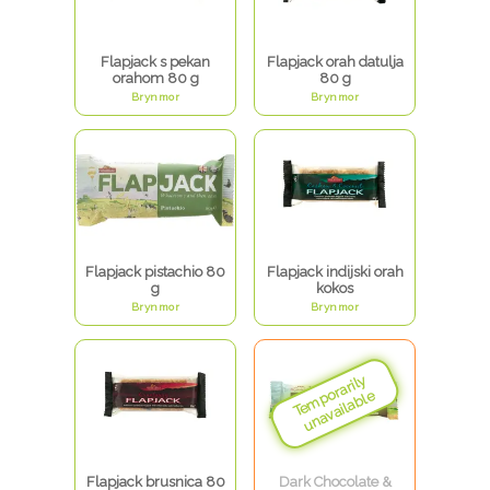
Flapjack s pekan
Flapjack orah datulja
orahom 80 g
80 g
Brynmor
Brynmor
Flapjack pistachio 80
Flapjack indijski orah
g
kokos
Brynmor
Brynmor
Flapjack brusnica 80
Dark Chocolate &