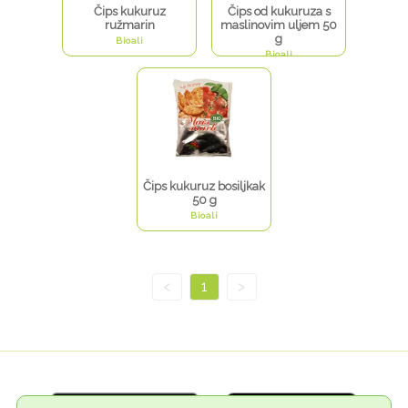
Čips kukuruz
Čips od kukuruza s
ružmarin
maslinovim uljem 50
g
Bioali
Bioali
Čips kukuruz bosiljkak
50 g
Bioali
<
1
>