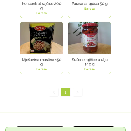
Koncentrat rajčice 200
Pasirana rajčica 50 g
g
Baresa
Baresa
Mješavina maslina 150
Sušene rajčice u ulju
g
140 g
Baresa
Baresa
<
1
>