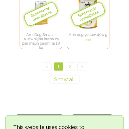
Ami Dog Small –
Ami dog yellow 400 g
100% biljna hrana za
Ami
pse malih pasmina 1,5
kg
Ami
<
1
2
>
This website uses cookies to