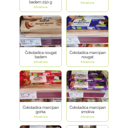
badem 250 g
Alnatura
Alnatura
Čokoladica nougat
Čokoladica marcipan
badem
nougat
Alnatura
Alnatura
Čokoladica marcipan
Čokoladica marcipan
gorka
smokva
Alnatura
Alnatura