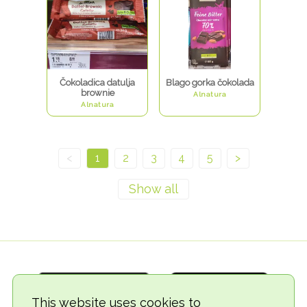
Čokoladica datulja
Blago gorka čokolada
brownie
Alnatura
Alnatura
<
1
2
3
4
5
>
This website uses cookies to