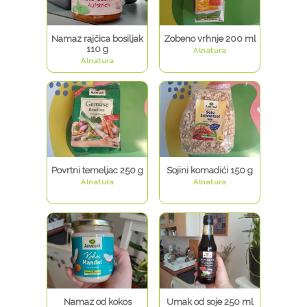
Namaz rajčica bosiljak
Zobeno vrhnje 200 ml
110 g
Alnatura
Alnatura
Povrtni temeljac 250 g
Sojini komadići 150 g
Alnatura
Alnatura
Namaz od kokos
Umak od soje 250 ml