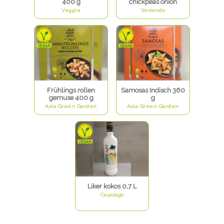
400 g
chickpeas onion
Veggie
Vemondo
Frühlings rollen
Samosas Indisch 360
gemuse 400 g
g
Asia Green Garden
Asia Green Garden
Liker kokos 0,7 L
Cayolago