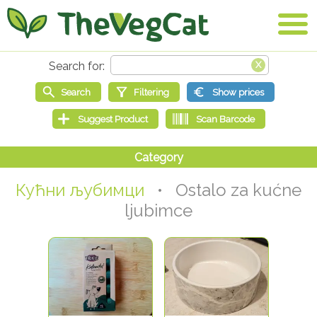
Кућни љубимци
• Ostalo za kućne
ljubimce