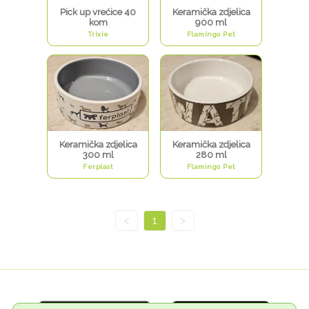
Pick up vrećice 40
Keramička zdjelica
kom
900 ml
Trixie
Flamingo Pet
Keramička zdjelica
Keramička zdjelica
300 ml
280 ml
Ferplast
Flamingo Pet
<
1
>