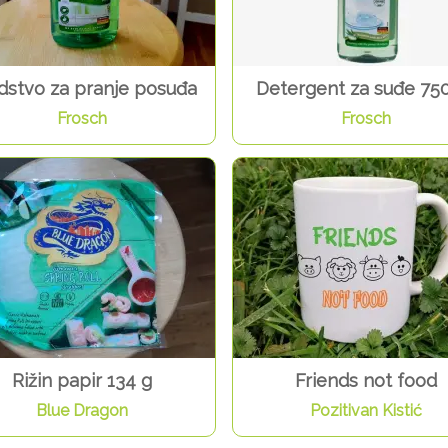
dstvo za pranje posuđa
Detergent za suđe 75
Frosch
Frosch
Rižin papir 134 g
Friends not food
Blue Dragon
Pozitivan Kistić