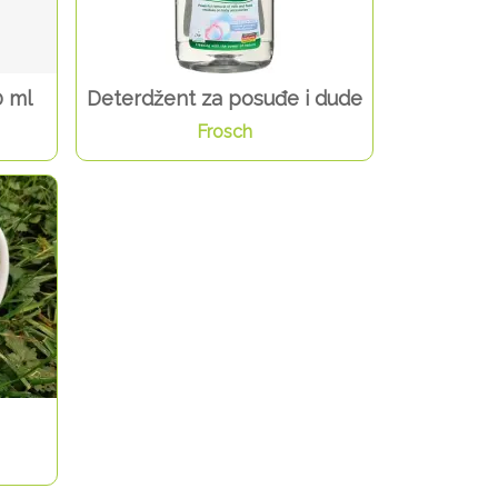
0 ml
Deterdžent za posuđe i dude
Frosch