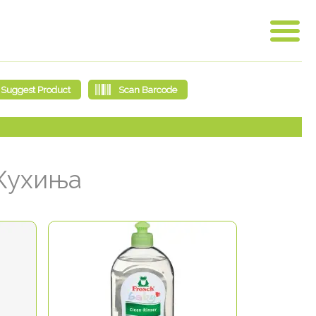
ухиња