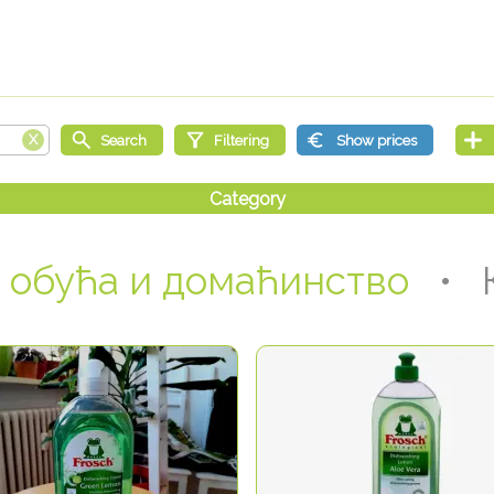
 обућа и домаћинство
• К