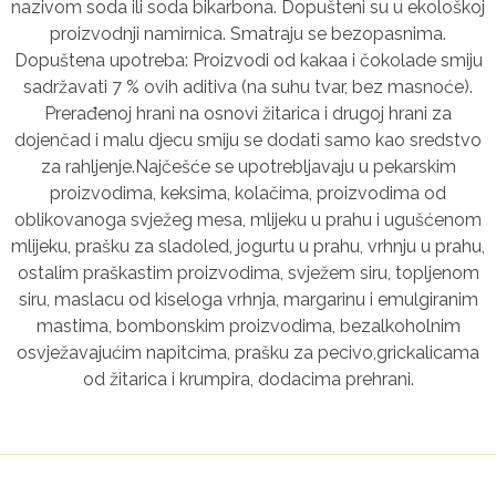
nazivom soda ili soda bikarbona. Dopušteni su u ekološkoj
proizvodnji namirnica. Smatraju se bezopasnima.
Dopuštena upotreba: Proizvodi od kakaa i čokolade smiju
sadržavati 7 % ovih aditiva (na suhu tvar, bez masnoće).
Prerađenoj hrani na osnovi žitarica i drugoj hrani za
dojenčad i malu djecu smiju se dodati samo kao sredstvo
za rahljenje.Najčešće se upotrebljavaju u pekarskim
proizvodima, keksima, kolačima, proizvodima od
oblikovanoga svježeg mesa, mlijeku u prahu i ugušćenom
mlijeku, prašku za sladoled, jogurtu u prahu, vrhnju u prahu,
ostalim praškastim proizvodima, svježem siru, topljenom
siru, maslacu od kiseloga vrhnja, margarinu i emulgiranim
mastima, bombonskim proizvodima, bezalkoholnim
osvježavajućim napitcima, prašku za pecivo,grickalicama
od žitarica i krumpira, dodacima prehrani.