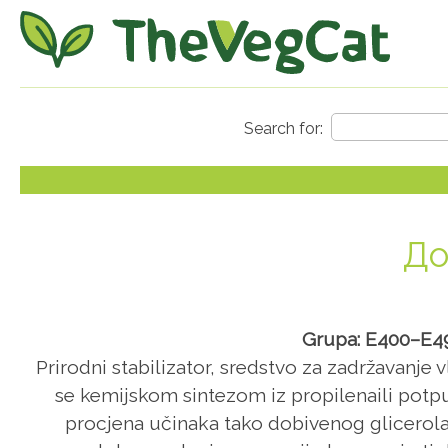
До
Grupa: E400–E499
Prirodni stabilizator, sredstvo za zadržavanje 
se kemijskom sintezom iz propilenaili potpun
procjena učinaka tako dobivenog glicerola 