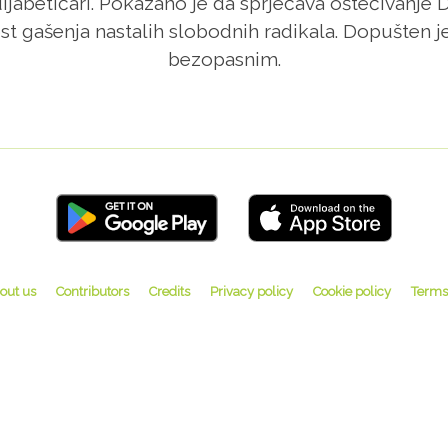
ijabetičari. Pokazano je da sprječava oštećivanje
 gašenja nastalih slobodnih radikala. Dopušten je
bezopasnim.