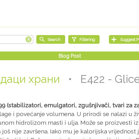
даци храни
• E422 - Glice
 (stabilizatori, emulgatori, zgušnjivači, tvari za z
vlage i povećanje volumena. U prirodi se nalazi u ži
om hidrolizom masti i ulja. Može se proizvesti iz 
još nije završena. Iako mu je kalorijska vrijednost