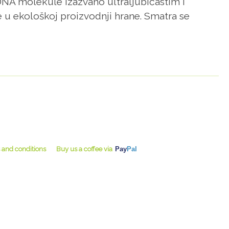
 DNA molekule izazvano ultraljubičastim i
 u ekološkoj proizvodnji hrane. Smatra se