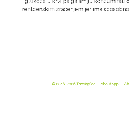
glukoze u krvi pa ga smiju konzumirati d
rentgenskim zračenjem jer ima sposobnost
© 2018-2026 TheVegCat