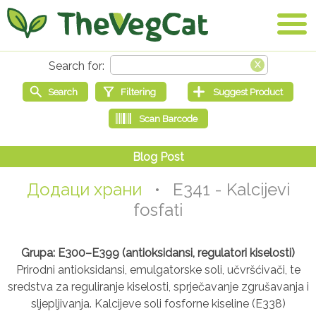
Додаци храни
• E341 - Kalcijevi
fosfati
Grupa: E300–E399 (antioksidansi, regulatori kiselosti)
Prirodni antioksidansi, emulgatorske soli, učvršćivači, te
sredstva za reguliranje kiselosti, sprječavanje zgrušavanja i
sljepljivanja. Kalcijeve soli fosforne kiseline (E338)