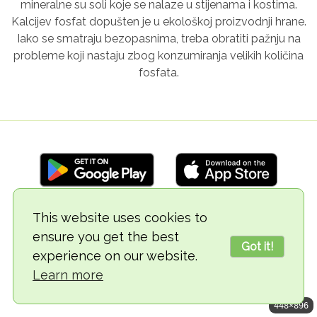
mineralne su soli koje se nalaze u stijenama i kostima.
Kalcijev fosfat dopušten je u ekološkoj proizvodnji hrane.
Iako se smatraju bezopasnima, treba obratiti pažnju na
probleme koji nastaju zbog konzumiranja velikih količina
fosfata.
This website uses cookies to
© 2018-2026 TheVegCat
ensure you get the best
Got it!
experience on our website.
Learn more