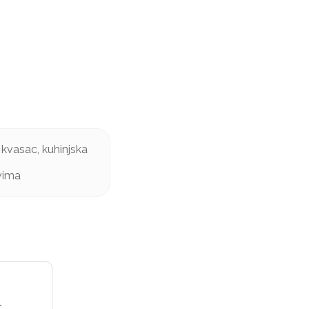
 kvasac, kuhinjska
ovima
1