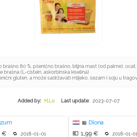
o brašno 80 %, pšenično brašno, biljna mast (od palme), ocat,
nje brašna (L-cistein, askorbinska kiselina)
enični gluten, a može sadržavati mlijeko, sezam i soju u trag
H.Lo
2023-07-07
nzum
Diona
🏪
9 €
1,99 €
2018-01-01
2018-01-0