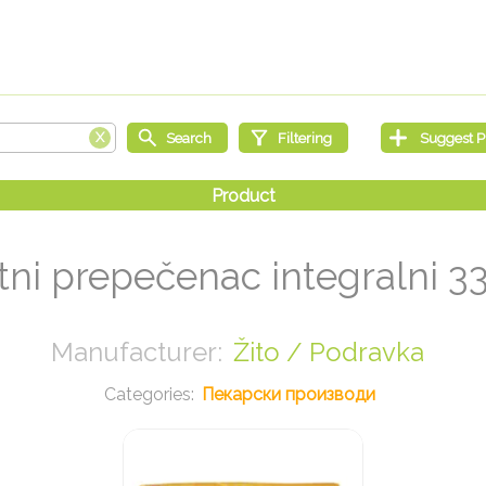
tni prepečenac integralni 3
Žito / Podravka
Пекарски производи