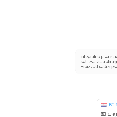
integralno pšeničn
sol, tvar za tretira
Proizvod sadrži pš
Ko
1,9