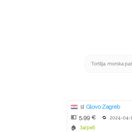
Tortilja, morska p
Glovo Zagreb
🛒
5,99 €
2024-04-
Загреб