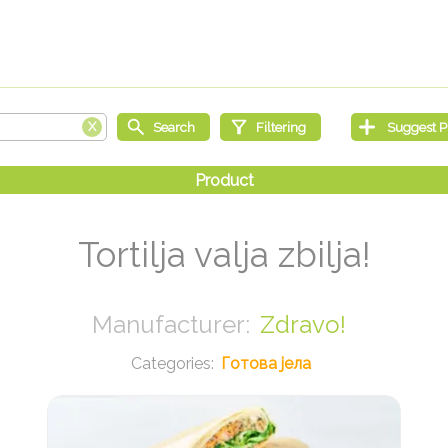
Tortilja valja zbilja!
Zdravo!
Готова јела