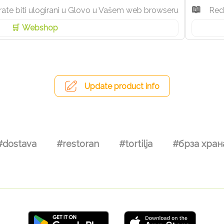
rate biti ulogirani u Glovo u Vašem web browseru
Red
Webshop
Update product info
#dostava
#restoran
#tortilja
#брза хран