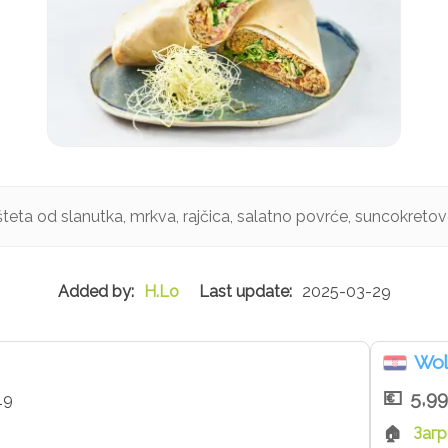
ašteta od slanutka, mrkva, rajčica, salatno povrće, suncokreto
H.Lo
2025-03-29
Wol
5,9
19
Загр