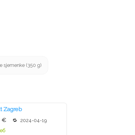
ve sjemenke (350 g)
t Zagreb
9 €
2024-04-19
еб