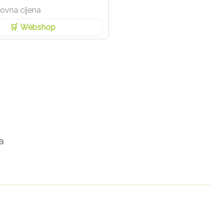
ovna cijena
Webshop
а