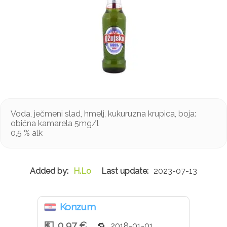
Voda, ječmeni slad, hmelj, kukuruzna krupica, boja:
obična kamarela 5mg/l
0,5 % alk
H.Lo
2023-07-13
Konzum
0,97 €
2018-01-01