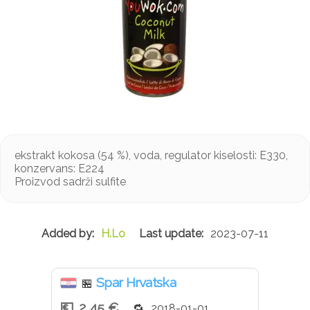
ekstrakt kokosa (54 %), voda, regulator kiselosti: E330,
konzervans: E224
Proizvod sadrži sulfite
H.Lo
2023-07-11
Spar Hrvatska
🏪
2,45 €
2018-01-01