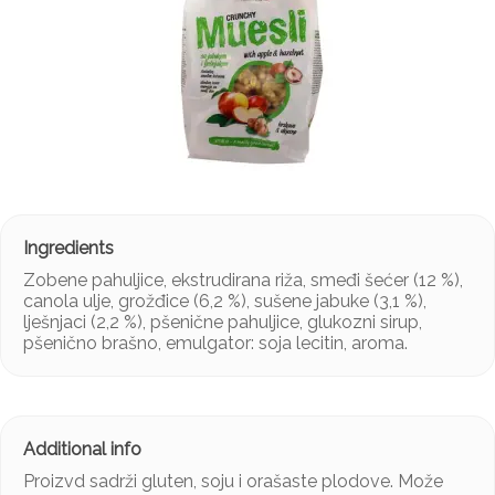
Zobene pahuljice, ekstrudirana riža, smeđi šećer (12 %),
canola ulje, grožđice (6,2 %), sušene jabuke (3,1 %),
lješnjaci (2,2 %), pšenične pahuljice, glukozni sirup,
pšenično brašno, emulgator: soja lecitin, aroma.
Proizvd sadrži gluten, soju i orašaste plodove. Može