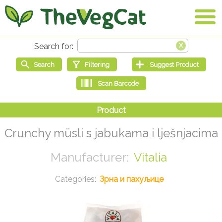
Crunchy müsli s jabukama i lješnjacima
Vitalia
Зрна и пахуљице