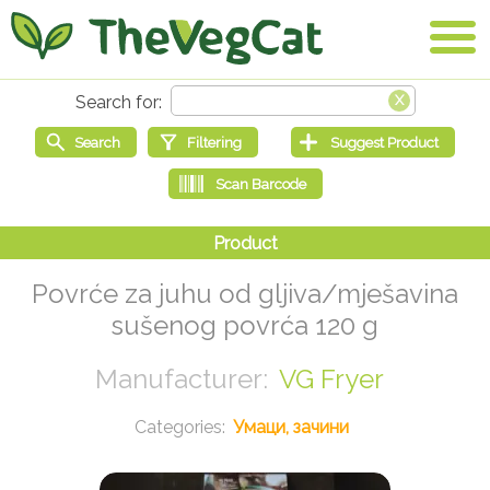
Povrće za juhu od gljiva/mješavina
sušenog povrća 120 g
VG Fryer
Умаци, зачини