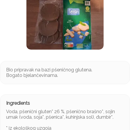
Bio pripravak na bazi pšeničnog glutena.
Bogato bjelančevinama.
Voda, pšenični gluten* 26 %, pšenično brašno*, sojin
umak (voda, soja*, pšenica*, kuhinjska sol), đumbir*.
* iz ekološkog uzgoja