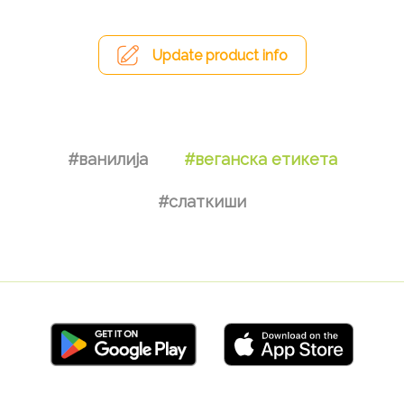
Update product info
#ванилија
#веганска етикета
#слаткиши