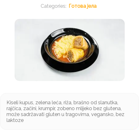
Готова јела
Kiseli kupus, zelena leća, riža, brašno od slanutka,
rajčica, začini, krumpir, zobeno mlijeko bez glutena,
može sadržavati gluten u tragovima, vegansko, bez
laktoze