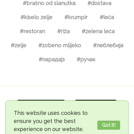
#brašno od slanutka
#dostava
#kiselo zelje
#krumpir
#leća
#restoran
#riža
#zelena leća
#zelje
#zobeno mlijeko
#леблебија
#парадајз
#ручак
This website uses cookies to
ensure you get the best
Got it!
experience on our website.
© 2018-2026 TheVegCat