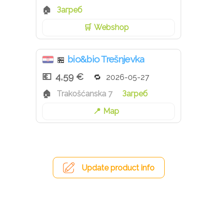
Загреб
Webshop
bio&bio Trešnjevka
🏪
4,59 €
2026-05-27
Trakošćanska 7
Загреб
Map
Update product info