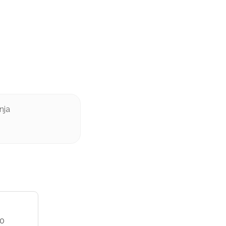
nja
20