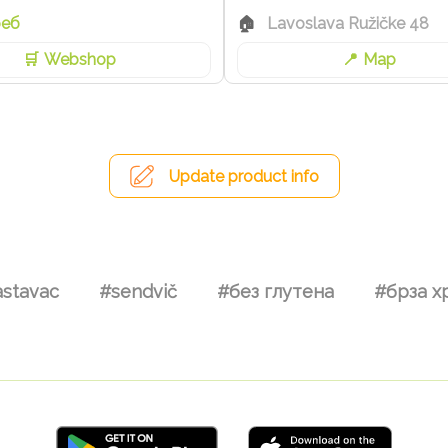
реб
Lavoslava Ružičke 48
Webshop
Map
Update product info
astavac
#sendvič
#без глутена
#брза х