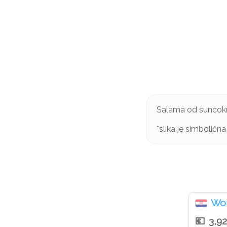
Salama od suncokre
*slika je simbolična
Wol
3,9