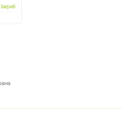
Загреб
рана