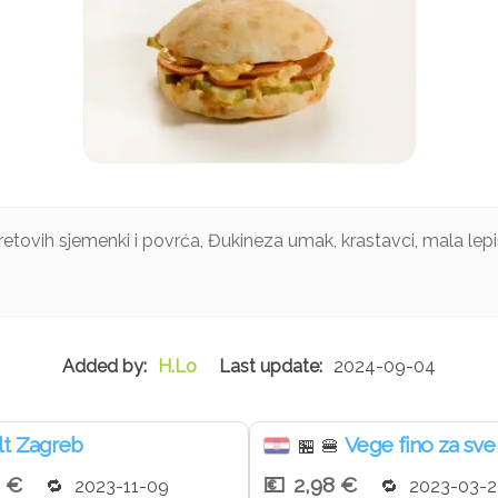
tovih sjemenki i povrća, Đukineza umak, krastavci, mala lepi
H.Lo
2024-09-04
t Zagreb
Vege fino za sve
🏪
🍔
2 €
2,98 €
2023-11-09
2023-03-