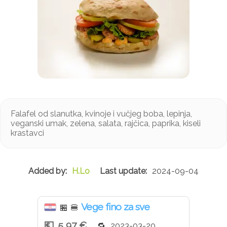
Falafel od slanutka, kvinoje i vučjeg boba, lepinja,
veganski umak, zelena, salata, rajčica, paprika, kiseli
krastavci
H.Lo
2024-09-04
Vege fino za sve
🏪
🍔
5,97 €
2023-03-20