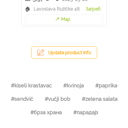
Lavoslava Ružičke 48
Загреб
Map
Update product info
#kiseli krastavac
#kvinoja
#paprika
#sendvič
#vučji bob
#zelena salata
#брза храна
#парадајз