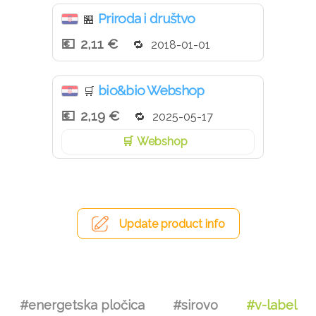
Priroda i društvo
🏪
2,11 €
2018-01-01
bio&bio Webshop
🛒
2,19 €
2025-05-17
Webshop
Update product info
#energetska pločica
#sirovo
#v-label