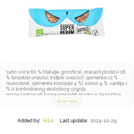
suho voće 60 % (datulje, grožđice), orašasti plodovi 18
% (brazilski oraščići, indijski oraščići), sjemenke 12 %
(suncokret, sjemenke konoplje 4 %), kokos 9 %, vanilija 1
% iz kontroliranog ekološkog uzgoja
može sadržavati ljuske orašastih plodova, te koštice
H.Lo
2024-10-29