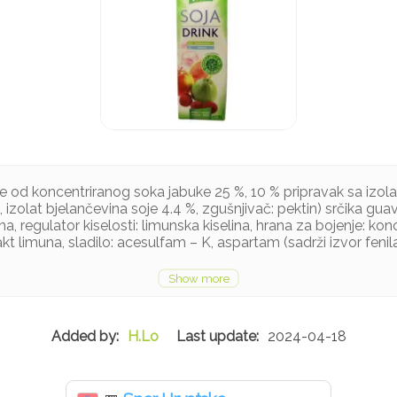
e od koncentriranog soka jabuke 25 %, 10 % pripravak sa izola
 izolat bjelančevina soje 4.4 %, zgušnjivač: pektin) srčika guav
ma, regulator kiselosti: limunska kiselina, hrana za bojenje: ko
akt limuna, sladilo: acesulfam – K, aspartam (sadrži izvor fenil
ju
H.Lo
2024-04-18