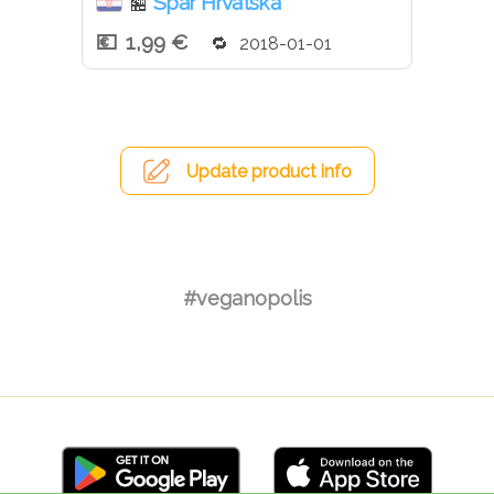
Spar Hrvatska
🏪
1,99 €
2018-01-01
Update product info
#veganopolis