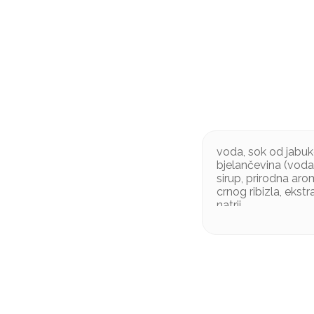
voda, sok od jabuk
bjelančevina (voda,
sirup, prirodna aro
crnog ribizla, ekstr
natrij
Proizvod sadrži so