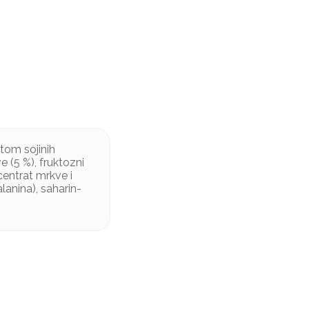
tom sojinih
e (5 %), fruktozni
ncentrat mrkve i
alanina), saharin-