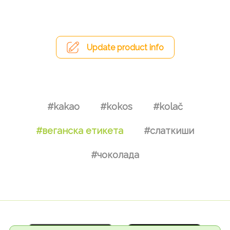
Update product info
#kakao
#kokos
#kolač
#веганска етикета
#слаткиши
#чоколада