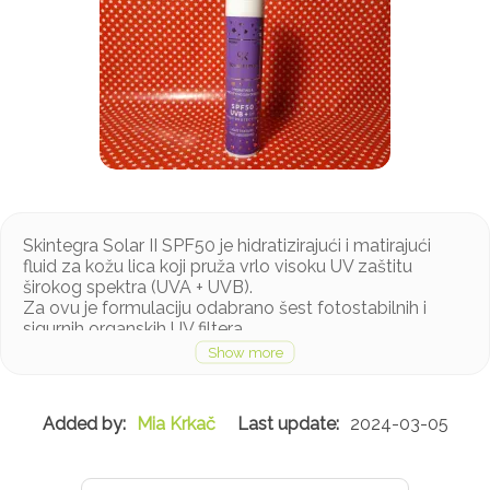
Skintegra Solar II SPF50 je hidratizirajući i matirajući
fluid za kožu lica koji pruža vrlo visoku UV zaštitu
širokog spektra (UVA + UVB).
Za ovu je formulaciju odabrano šest fotostabilnih i
sigurnih organskih UV filtera.
Odabranim filterima nove generacije koje smo koristili u
Solaru I pridružen je šesti, fotostabilni i u vodi topiv UV
filter koji omogućuje vrlo laganu, prozračnu teksturu.
Ovi filteri zajedničkim djelovanjem upijaju, raspršuju i
Mia Krkač
2024-03-05
reflektiraju UV zračenje te snažno štite kožu od
oštećenja uzrokovanog UV zračenjem.
Osim od UV zračenja, navedeni filteri štite kožu i od