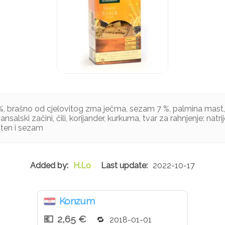
%, brašno od cjelovitog zrna ječma, sezam 7 %, palmina mast, 
ansalski začini, čili, korijander, kurkuma, tvar za rahnjenje: natr
uten i sezam
H.Lo
2022-10-17
Konzum
2,65 €
2018-01-01