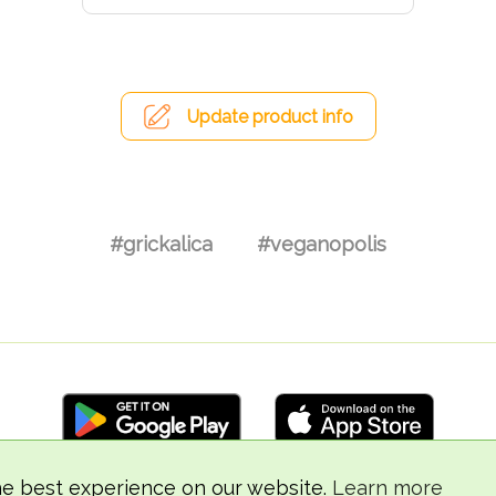
Update product info
#grickalica
#veganopolis
he best experience on our website.
Learn more