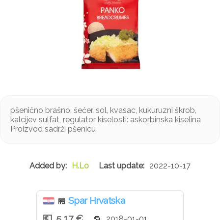
pšenično brašno, šećer, sol, kvasac, kukuruzni škrob,
kalcijev sulfat, regulator kiselosti: askorbinska kiselina
Proizvod sadrži pšenicu
H.Lo
2022-10-17
Spar Hrvatska
🏪
5,17 €
2018-01-01