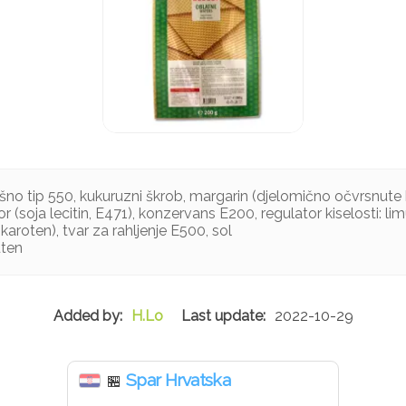
šno tip 550, kukuruzni škrob, margarin (djelomično očvrsnute bi
r (soja lecitin, E471), konzervans E200, regulator kiselosti: lim
karoten), tvar za rahljenje E500, sol
uten
H.Lo
2022-10-29
Spar Hrvatska
🏪