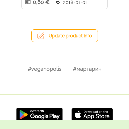
0,60 €
2018-01-01
Update product info
#veganopolis
#маргарин