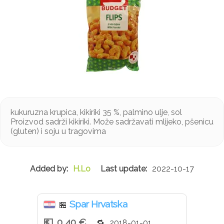
kukuruzna krupica, kikiriki 35 %, palmino ulje, sol
Proizvod sadrži kikiriki. Može sadržavati mlijeko, pšenicu
(gluten) i soju u tragovima
H.Lo
2022-10-17
Spar Hrvatska
🏪
0,40 €
2018-01-01