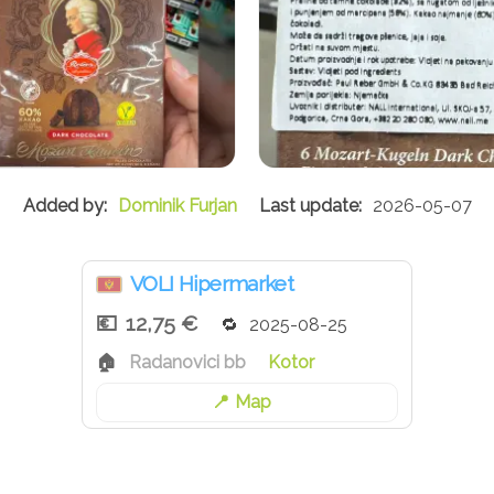
Dominik Furjan
2026-05-07
VOLI Hipermarket
12,75 €
2025-08-25
Radanovici bb
Kotor
Map