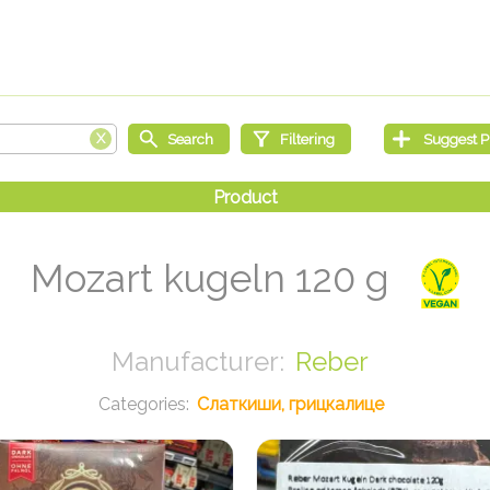
Mozart kugeln 120 g
Reber
Слаткиши, грицкалице